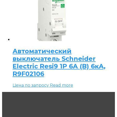
Автоматический
выключатель Schneider
Electric Resi9 1P 6А (B) 6кА,
R9F02106
Цена по запросу
Read more