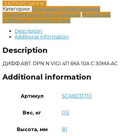
ЗАПРОС ЦЕНЫ
Категории:
Модульное оборудование
Низковольтное оборудование
Устройства
дифференциального тока
Description
Additional information
Description
ДИФФ.АВТ. DPN N VIGI 4П 6КА 10A C 30МA AC
Additional information
Артикул
SCA9D31710
Вес, кг
0.5
Высота, мм
81