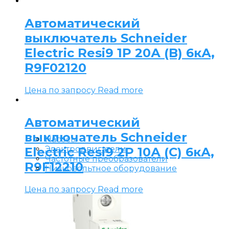
Автоматический
выключатель Schneider
Electric Resi9 1P 20А (B) 6кА,
R9F02120
Цена по запросу
Read more
Автоматический
выключатель Schneider
Насосы
Электродвигатели
Electric Resi9 2P 10А (C) 6кА,
Частотные преобразователи
R9F12210
Низковольтное оборудование
Цена по запросу
Read more