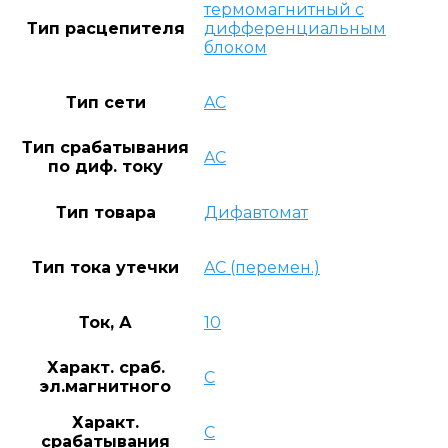
термомагнитный с
Тип расцепителя
дифференциальным
блоком
Тип сети
AC
Тип срабатывания
AC
по диф. току
Тип товара
Дифавтомат
Тип тока утечки
AC (перемен.)
Ток, А
10
Характ. сраб.
C
эл.магнитного
Характ.
C
срабатывания