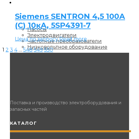
Siemens SENTRON 4,5 100А
(C) 10кА, 5SP4391-7
Насосы
Электродвигатели
Цена по запросу
Read more
Частотные преобразователи
Низковольтное оборудование
1
2
3
4
…
548
549
550
Поставка и производство электроборудования и
запасных частей
КАТАЛОГ