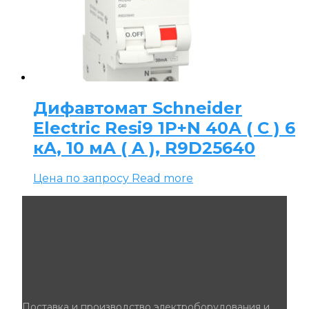
Дифавтомат Schneider
Electric Resi9 1P+N 40А ( C ) 6
кА, 10 мА ( A ), R9D25640
Цена по запросу
Read more
Поставка и производство электроборудования и