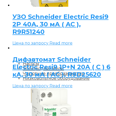
УЗО Schneider Electric Resi9
2P 40А, 30 мА ( AC ),
R9R51240
Цена по запросу
Read more
Дифавтомат Schneider
Насосы
Electric Resi9 1P+N 20А ( C ) 6
Электродвигатели
кА, 30 мА ( AC ), R9D25620
Частотные преобразователи
Низковольтное оборудование
Цена по запросу
Read more