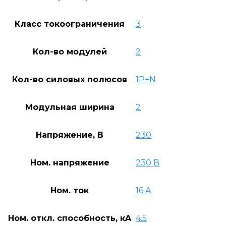
Класс токоограничения
3
Кол-во модулей
2
Кол-во силовых полюсов
1P+N
Модульная ширина
2
Напряжение, В
230
Ном. напряжение
230 В
Ном. ток
16 А
Ном. откл. способность, кA
4.5