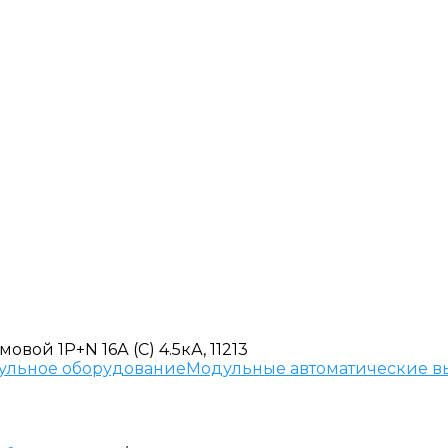
вой 1P+N 16А (C) 4.5кА, 11213
ульное оборудование
Модульные автоматические в