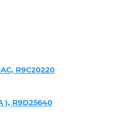
 AC, R9C20220
 A ), R9D25640