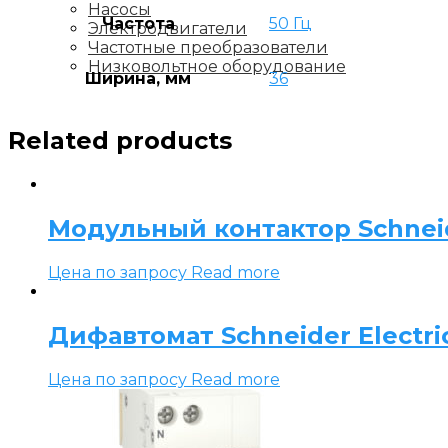
Насосы
Частота
50 Гц
Электродвигатели
Частотные преобразователи
Низковольтное оборудование
Ширина, мм
36
Related products
Модульный контактор Schneide
Цена по запросу
Read more
Дифавтомат Schneider Electric 
Цена по запросу
Read more