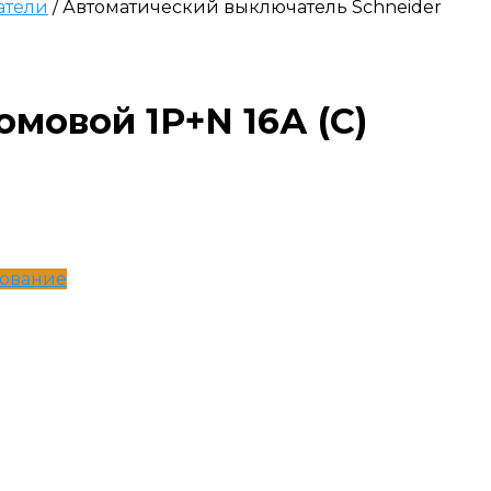
атели
/ Автоматический выключатель Schneider
омовой 1P+N 16А (C)
дование