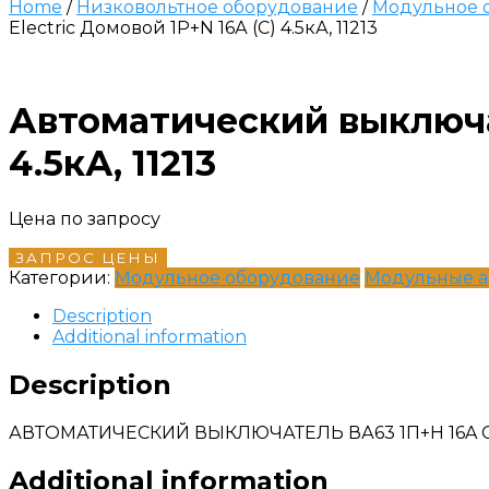
Home
/
Низковольтное оборудование
/
Модульное 
Electric Домовой 1P+N 16А (C) 4.5кА, 11213
Автоматический выключат
4.5кА, 11213
Цена по запросу
ЗАПРОС ЦЕНЫ
Категории:
Модульное оборудование
Модульные а
Description
Additional information
Description
АВТОМАТИЧЕСКИЙ ВЫКЛЮЧАТЕЛЬ ВА63 1П+Н 16A C 4
Additional information