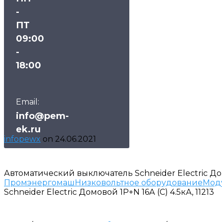
-
ПТ
09:00
-
18:00
Email:
info@pem-
ek.ru
infopewx
on
24.06.2021
Автоматический выключатель Schneider Electric Домо
Промэнергомаш
Низковольтное оборудование
Мод
Schneider Electric Домовой 1P+N 16А (C) 4.5кА, 11213