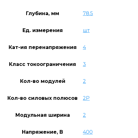
Глубина, мм
78.5
Ед. измерения
шт
Кат-ия перенапряжения
4
Класс токоограничения
3
Кол-во модулей
2
Кол-во силовых полюсов
2P
Модульная ширина
2
Напряжение, В
400