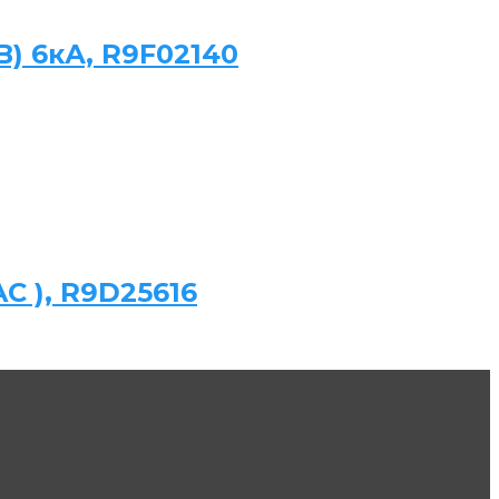
B) 6кА, R9F02140
AC ), R9D25616