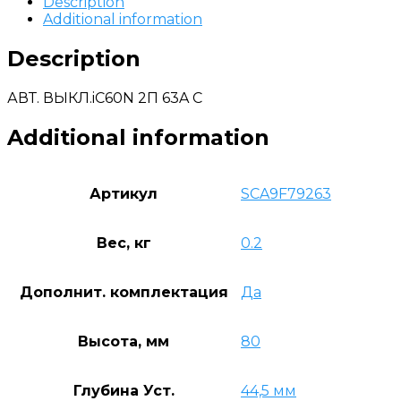
Description
Additional information
Description
АВТ. ВЫКЛ.iC60N 2П 63A C
Additional information
Артикул
SCA9F79263
Вес, кг
0.2
Дополнит. комплектация
Да
Высота, мм
80
Глубина Уст.
44,5 мм