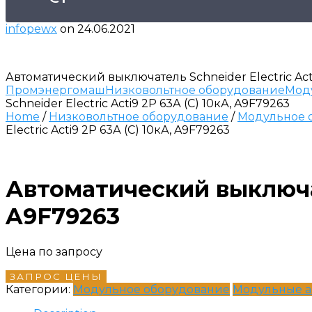
infopewx
on
24.06.2021
Автоматический выключатель Schneider Electric Acti
Промэнергомаш
Низковольтное оборудование
Мод
Schneider Electric Acti9 2P 63А (C) 10кА, A9F79263
Home
/
Низковольтное оборудование
/
Модульное 
Electric Acti9 2P 63А (C) 10кА, A9F79263
Автоматический выключате
A9F79263
Цена по запросу
ЗАПРОС ЦЕНЫ
Категории:
Модульное оборудование
Модульные а