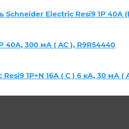
chneider Electric Resi9 1P 40А (
P 40А, 300 мА ( AC ), R9R54440
Resi9 1P+N 16А ( C ) 6 кА, 30 мА ( 