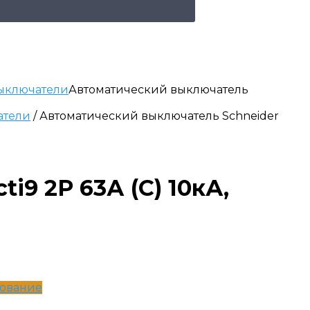
ыключатели
Автоматический выключатель
атели
/ Автоматический выключатель Schneider
i9 2P 63А (C) 10кА,
дование