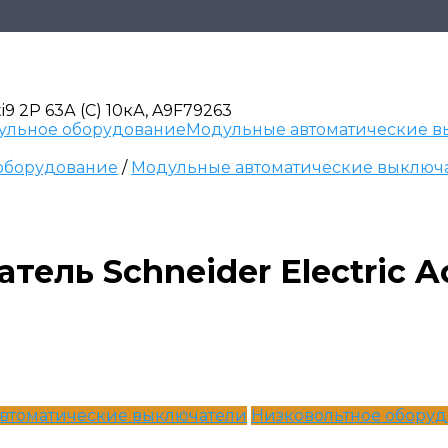
9 2P 63А (C) 10кА, A9F79263
ульное оборудование
Модульные автоматические в
оборудование
/
Модульные автоматические выключ
ль Schneider Electric Act
втоматические выключатели
Низковольтное обору