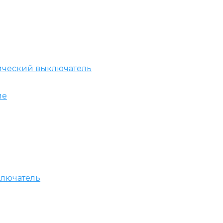
ический выключатель
ие
ключатель