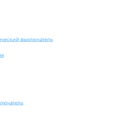
ический выключатель
ие
ключатель