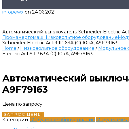
infopewx
on
24.06.2021
Автоматический выключатель Schneider Electric Acti9
Промэнергомаш
Низковольтное оборудование
Мод
Schneider Electric Acti9 1P 63А (C) 10кА, A9F79163
Home
/
Низковольтное оборудование
/
Модульное 
Electric Acti9 1P 63А (C) 10кА, A9F79163
Автоматический выключате
A9F79163
Цена по запросу
ЗАПРОС ЦЕНЫ
Категории:
Модульное оборудование
Модульные а