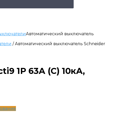
ыключатели
Автоматический выключатель
атели
/ Автоматический выключатель Schneider
i9 1P 63А (C) 10кА,
дование