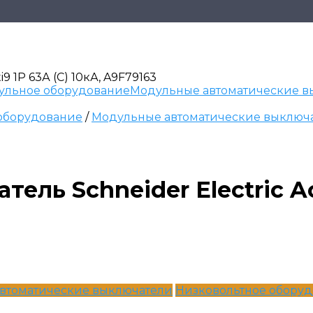
 1P 63А (C) 10кА, A9F79163
ульное оборудование
Модульные автоматические в
оборудование
/
Модульные автоматические выключ
ль Schneider Electric Act
втоматические выключатели
Низковольтное обору