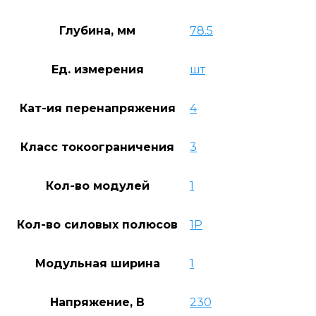
Глубина, мм
78.5
Ед. измерения
шт
Кат-ия перенапряжения
4
Класс токоограничения
3
Кол-во модулей
1
Кол-во силовых полюсов
1P
Модульная ширина
1
Напряжение, В
230