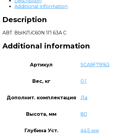
Description
Additional information
Description
АВТ. ВЫКЛ.iC60N 1П 63A C
Additional information
Артикул
SCA9F79163
Вес, кг
0.1
Дополнит. комплектация
Да
Высота, мм
80
Глубина Уст.
44,5 мм