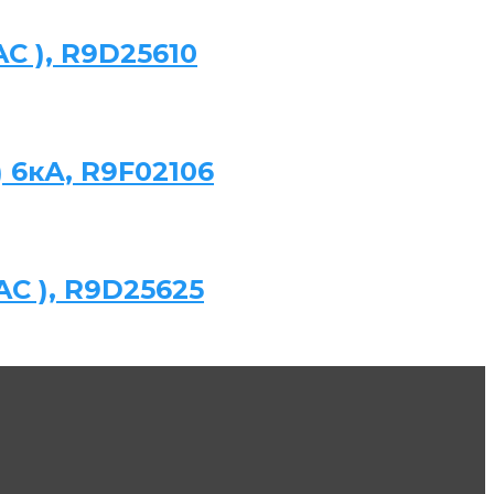
AC ), R9D25610
 6кА, R9F02106
 AC ), R9D25625