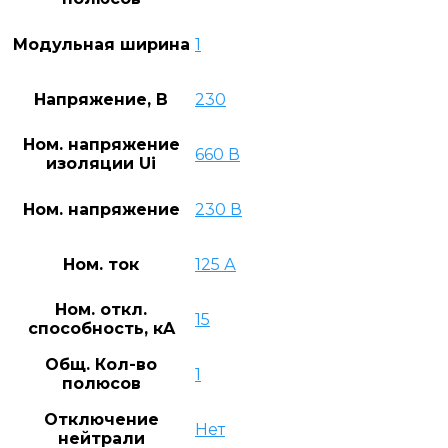
Модульная ширина
1
Напряжение, В
230
Ном. напряжение
660 В
изоляции Ui
Ном. напряжение
230 В
Ном. ток
125 А
Ном. откл.
15
способность, кA
Общ. Кол-во
1
полюсов
Отключение
Нет
нейтрали