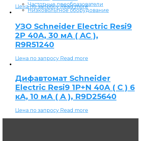
Частотные преобразователи
Цена по запросу
Read more
Низковольтное оборудование
УЗО Schneider Electric Resi9
2P 40А, 30 мА ( AC ),
R9R51240
Цена по запросу
Read more
Дифавтомат Schneider
Electric Resi9 1P+N 40А ( C ) 6
кА, 10 мА ( A ), R9D25640
Цена по запросу
Read more