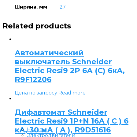
Ширина, мм
27
Related products
Автоматический
выключатель Schneider
Electric Resi9 2P 6А (C) 6кА,
R9F12206
Цена по запросу
Read more
Дифавтомат Schneider
Electric Resi9 1P+N 16А ( C ) 6
кА, 30 мА ( A ), R9D51616
Насосы
Электродвигатели