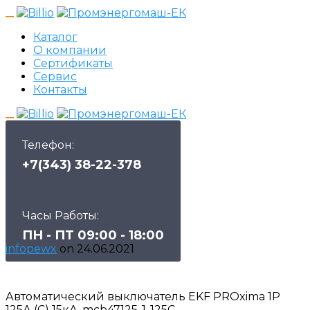
Каталог
О компании
Сертификаты
Сервис
Контакты
Телефон:
+7(343) 38-22-378
Часы Работы:
ПН - ПТ 09:00 - 18:00
infopewx
on
24.06.2021
Автоматический выключатель EKF PROxima 1P
125А (C) 15кА, mcb47125-1-125C