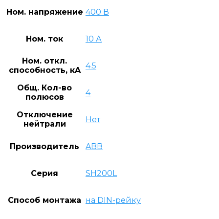
Ном. напряжение
400 В
Ном. ток
10 А
Ном. откл.
4.5
способность, кA
Общ. Кол-во
4
полюсов
Отключение
Нет
нейтрали
Производитель
ABB
Серия
SH200L
Способ монтажа
на DIN-рейку