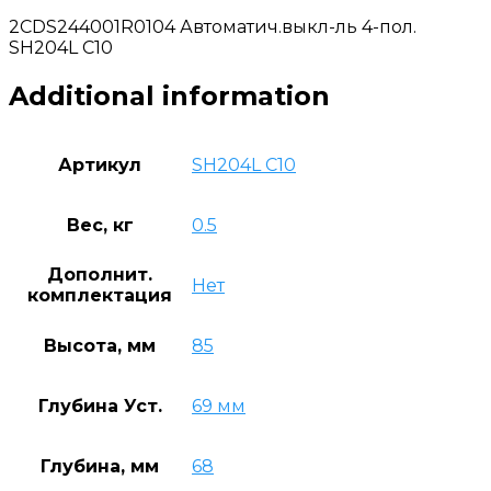
2CDS244001R0104 Автоматич.выкл-ль 4-пол.
SH204L C10
Additional information
Артикул
SH204L C10
Вес, кг
0.5
Дополнит.
Нет
комплектация
Высота, мм
85
Глубина Уст.
69 мм
Глубина, мм
68