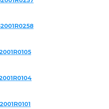
52001R0257
52001R0258
2001R0105
2001R0104
2001R0101