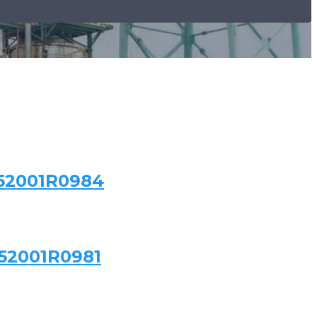
252001R0984
52001R0981