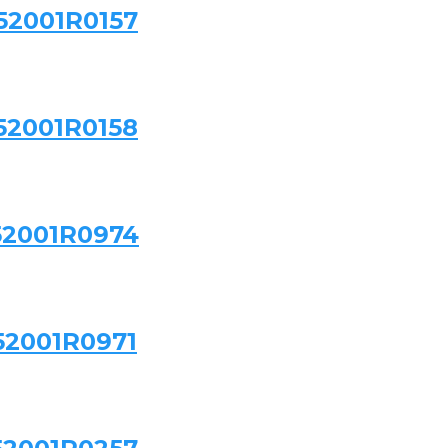
52001R0157
52001R0158
52001R0974
52001R0971