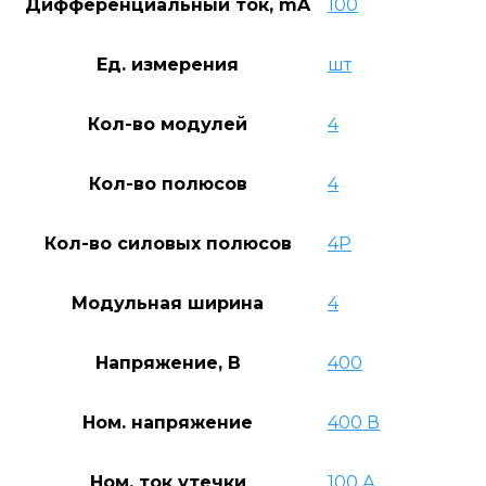
Дифференциальный ток, mA
100
Ед. измерения
шт
Кол-во модулей
4
Кол-во полюсов
4
Кол-во силовых полюсов
4P
Модульная ширина
4
Напряжение, В
400
Ном. напряжение
400 В
Ном. ток утечки
100 А