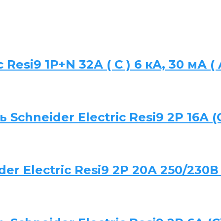
Resi9 1P+N 32А ( C ) 6 кА, 30 мА (
chneider Electric Resi9 2P 16А (C
r Electric Resi9 2P 20А 250/230В