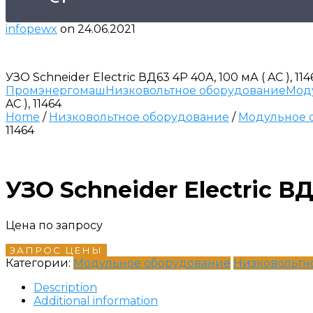
infopewx
on
24.06.2021
УЗО Schneider Electric ВД63 4P 40А, 100 мА ( AC ), 114
Промэнергомаш
Низковольтное оборудование
Мод
AC ), 11464
Home
/
Низковольтное оборудование
/
Модульное 
11464
УЗО Schneider Electric ВД
Цена по запросу
ЗАПРОС ЦЕНЫ
Категории:
Модульное оборудование
Низковольтн
Description
Additional information