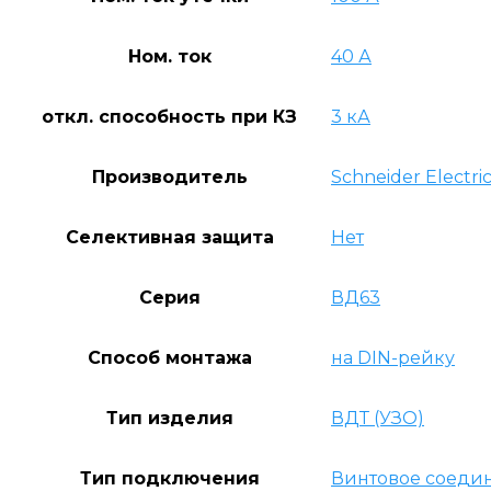
Ном. ток
40 А
откл. способность при КЗ
3 кА
Производитель
Schneider Electri
Селективная защита
Нет
Серия
ВД63
Способ монтажа
на DIN-рейку
Тип изделия
ВДТ (УЗО)
Тип подключения
Винтовое соеди