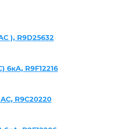
 AC ), R9D25632
) 6кА, R9F12216
 AC, R9C20220