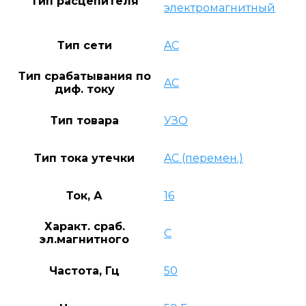
Тип расцепителя
электромагнитный
Тип сети
AC
Тип срабатывания по
AC
диф. току
Тип товара
УЗО
Тип тока утечки
AC (перемен.)
Ток, А
16
Характ. сраб.
C
эл.магнитного
Частота, Гц
50