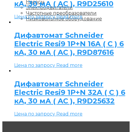
Насосы
кА, 30 мА ( AC ), R9D25610
Электродвигатели
Частотные преобразователи
Цена по запросу
Read more
Низковольтное оборудование
Дифавтомат Schneider
Electric Resi9 1P+N 16А ( C ) 6
кА, 30 мА ( AC ), R9D87616
Цена по запросу
Read more
Дифавтомат Schneider
Electric Resi9 1P+N 32А ( C ) 6
кА, 30 мА ( AC ), R9D25632
Цена по запросу
Read more