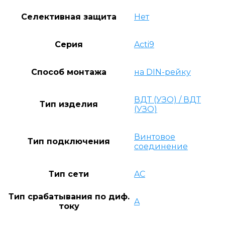
Селективная защита
Нет
Серия
Acti9
Способ монтажа
на DIN-рейку
ВДТ (УЗО) / ВДТ
Тип изделия
(УЗО)
Винтовое
Тип подключения
соединение
Тип сети
AC
Тип срабатывания по диф.
A
току