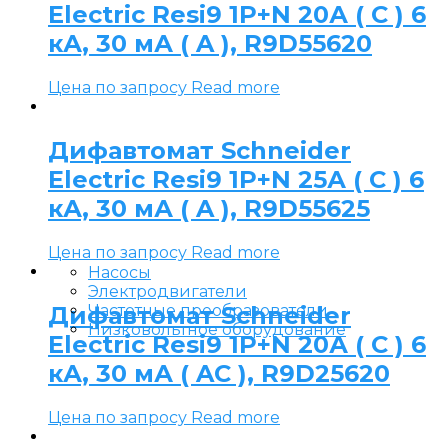
Electric Resi9 1P+N 20А ( C ) 6
кА, 30 мА ( A ), R9D55620
Цена по запросу
Read more
Дифавтомат Schneider
Electric Resi9 1P+N 25А ( C ) 6
кА, 30 мА ( A ), R9D55625
Цена по запросу
Read more
Насосы
Электродвигатели
Дифавтомат Schneider
Частотные преобразователи
Низковольтное оборудование
Electric Resi9 1P+N 20А ( C ) 6
кА, 30 мА ( AC ), R9D25620
Цена по запросу
Read more