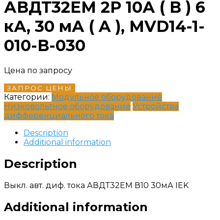
АВДТ32EM 2P 10А ( B ) 6
кА, 30 мА ( A ), MVD14-1-
010-B-030
Цена по запросу
ЗАПРОС ЦЕНЫ
Категории:
Модульное оборудование
Низковольтное оборудование
Устройства
дифференциального тока
Description
Additional information
Description
Выкл. авт. диф. тока АВДТ32EM В10 30мА IEK
Additional information