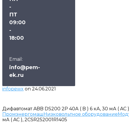
-
ПТ
09:00
-
18:00
Email:
info@pem-
ek.ru
infopewx
on
24.06.2021
Дифавтомат ABB DS200 2P 40А ( B ) 6 кА, 30 мА ( AC
Промэнергомаш
Низковольтное оборудование
Мод
мА ( AC ), 2CSR252001R1405