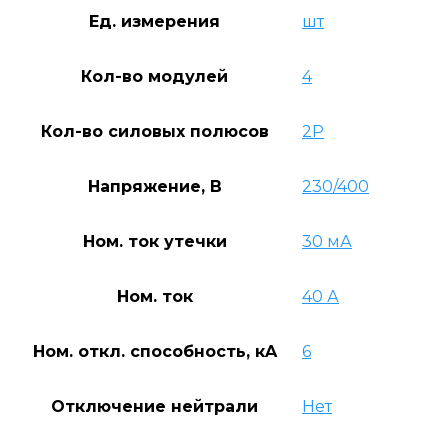
Ед. измерения
шт
Кол-во модулей
4
Кол-во силовых полюсов
2P
Напряжение, В
230/400
Ном. ток утечки
30 мА
Ном. ток
40 А
Ном. откл. способность, кA
6
Отключение нейтрали
Нет