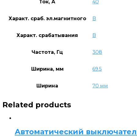
Ток, А
40
Характ. сраб. эл.магнитного
B
Характ. срабатывания
B
Частота, Гц
308
Ширина, мм
69.5
Ширина
70 мм
Related products
Автоматический выключатель S