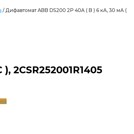
а
/ Дифавтомат ABB DS200 2P 40А ( B ) 6 кА, 30 мА (
C ), 2CSR252001R1405
ока