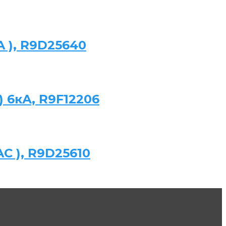
 A ), R9D25640
) 6кА, R9F12206
AC ), R9D25610