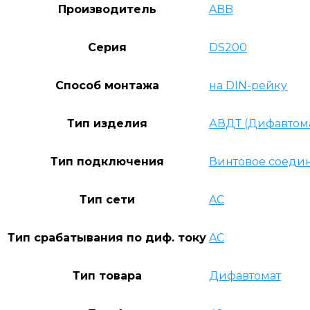
Производитель
ABB
Серия
DS200
Способ монтажа
на DIN-рейку
Тип изделия
АВДТ (Дифавтом
Тип подключения
Винтовое соеди
Тип сети
AC
Тип срабатывания по диф. току
AC
Тип товара
Дифавтомат