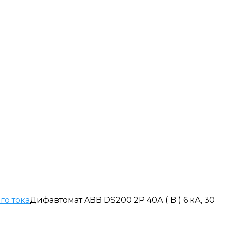
го тока
Дифавтомат ABB DS200 2P 40А ( B ) 6 кА, 30