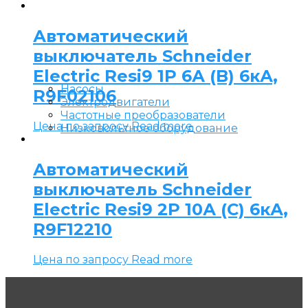
Автоматический
выключатель Schneider
Electric Resi9 1P 6А (B) 6кА,
Насосы
R9F02106
Электродвигатели
Частотные преобразователи
Цена по запросу
Read more
Низковольтное оборудование
Автоматический
выключатель Schneider
Electric Resi9 2P 10А (C) 6кА,
R9F12210
Цена по запросу
Read more