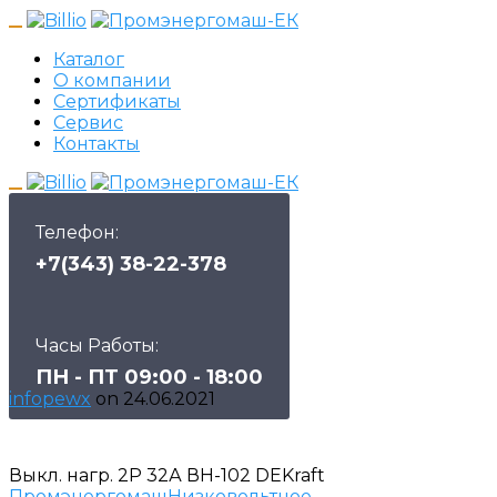
Каталог
О компании
Сертификаты
Сервис
Контакты
Телефон:
+7(343) 38-22-378
Часы Работы:
ПН - ПТ 09:00 - 18:00
infopewx
on
24.06.2021
Выкл. нагр. 2Р 32А ВН-102 DEKraft
Промэнергомаш
Низковольтное