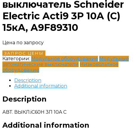
выключатель Schneider
Electric Acti9 3P 10А (C)
15кА, A9F89310
Цена по запросу
ЗАПРОС ЦЕНЫ
Категории:
Модульное оборудование
Модульные
автоматические выключатели
Низковольтное
оборудование
Description
Additional information
Description
АВТ. ВЫКЛ.iC60H 3П 10A C
Additional information