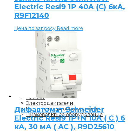
Electric Resi9 1P 40А (C) 6кА,
R9F12140
Цена по запросу
Read more
Насосы
Электродвигатели
Дифавтомат Schneider
Частотные преобразователи
Низковольтное оборудование
Electric Resi9 1P+N 10А ( C ) 6
кА, 30 мА ( AC ), R9D25610