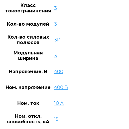
Класс
3
токоограничения
Кол-во модулей
3
Кол-во силовых
3P
полюсов
Модульная
3
ширина
Напряжение, В
400
Ном. напряжение
400 В
Ном. ток
10 А
Ном. откл.
15
способность, кA