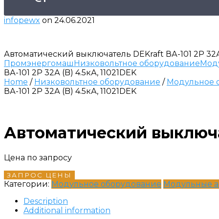
infopewx
on
24.06.2021
Автоматический выключатель DEKraft ВА-101 2P 32А 
Промэнергомаш
Низковольтное оборудование
Мод
ВА-101 2P 32А (B) 4.5кА, 11021DEK
Home
/
Низковольтное оборудование
/
Модульное 
ВА-101 2P 32А (B) 4.5кА, 11021DEK
Автоматический выключате
Цена по запросу
ЗАПРОС ЦЕНЫ
Категории:
Модульное оборудование
Модульные а
Description
Additional information