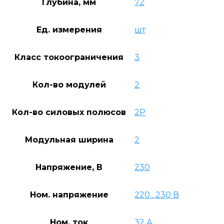
Глубина, мм
72
Ед. измерения
шт
Класс токоограничения
3
Кол-во модулей
2
Кол-во силовых полюсов
2P
Модульная ширина
2
Напряжение, В
230
Ном. напряжение
220…230 В
Ном. ток
32 А