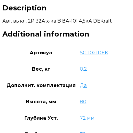
Description
Авт. выкл. 2Р 32А х-ка B ВА-101 4,5кА DEKraft
Additional information
Артикул
SC11021DEK
Вес, кг
0.2
Дополнит. комплектация
Да
Высота, мм
80
Глубина Уст.
72 мм