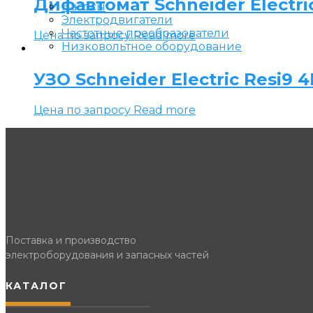
Дифавтомат Schneider Electric 
Насосы
Электродвигатели
Частотные преобразователи
Цена по запросу
Read more
Низковольтное оборудование
УЗО Schneider Electric Resi9 4
Цена по запросу
Read more
Поставка и производство
электроборудования и запасных частей
КАТАЛОГ