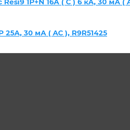
Resi9 1P+N 16А ( C ) 6 кА, 30 мА ( 
P 25А, 30 мА ( AC ), R9R51425