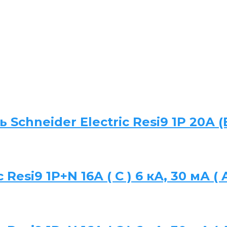
chneider Electric Resi9 1P 20А (
esi9 1P+N 16А ( C ) 6 кА, 30 мА ( 