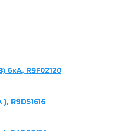
B) 6кА, R9F02120
A ), R9D51616