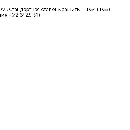
). Стандартная степень защиты – IP54 (IP55),
– У2 (У 2,5, У1)