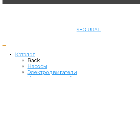
© 2021 ПРОМЭНЕРГОМАШ-ЕК. Все права защищены.
Создание и продвижение сайта
SEO URAL.
Каталог
Back
Насосы
Электродвигатели
Частотные преобразователи
Низковольтное оборудование
О компании
Сертификаты
Сервис
Контакты
Открыть чат