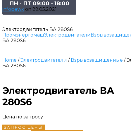
ПН - ПТ 09:00 - 18:00
infopewx
on
29.05.2021
Электродвигатель ВА 280S6
Промэнергомаш
Электродвигатели
Взрывозащище
ВА 280S6
Home
/
Электродвигатели
/
Взрывозащищенные
/ 
ВА 280S6
Электродвигатель ВА
280S6
Цена по запросу
ЗАПРОС ЦЕНЫ