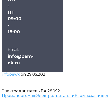
-
ПТ
09:00
-
18:00
Email:
info@pem-
ek.ru
infopewx
on
29.05.2021
Электродвигатель ВА 280S2
Промэнергомаш
Электродвигатели
Взрывозащище