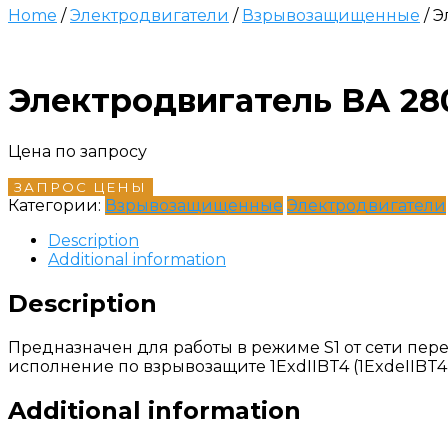
Home
/
Электродвигатели
/
Взрывозащищенные
/ 
Электродвигатель ВА 28
Цена по запросу
ЗАПРОС ЦЕНЫ
Категории:
Взрывозащищенные
Электродвигатели
Description
Additional information
Description
Предназначен для работы в режиме S1 от сети перем
исполнение по взрывозащите 1ExdIIBT4 (1ExdеIIBT4)
Additional information