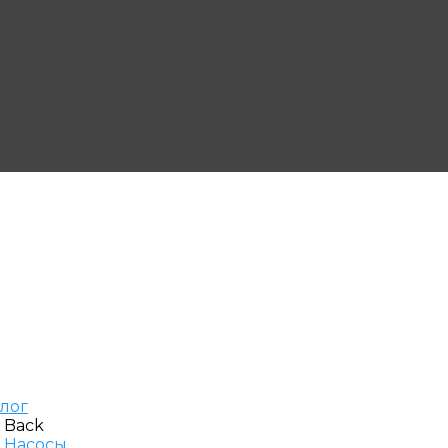
алог
Back
Насосы