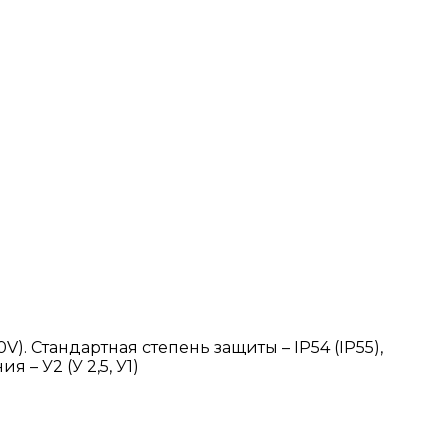
). Стандартная степень защиты – IP54 (IP55),
– У2 (У 2,5, У1)