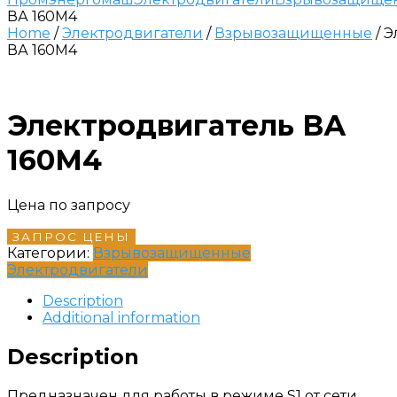
ВА 160M4
Home
/
Электродвигатели
/
Взрывозащищенные
/ 
ВА 160M4
Электродвигатель ВА
160M4
Цена по запросу
ЗАПРОС ЦЕНЫ
Категории:
Взрывозащищенные
Электродвигатели
Description
Additional information
Description
Предназначен для работы в режиме S1 от сети