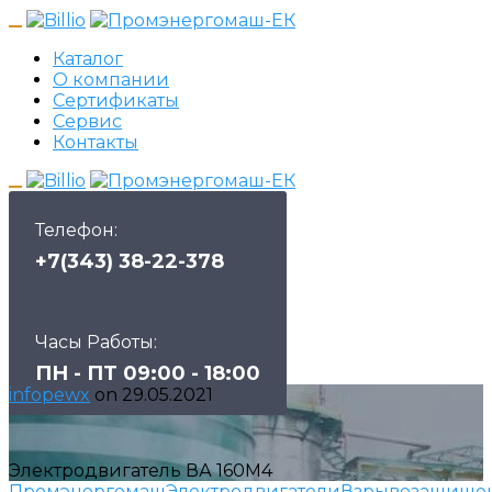
Каталог
О компании
Сертификаты
Сервис
Контакты
Телефон:
+7(343) 38-22-378
Часы Работы:
ПН - ПТ 09:00 - 18:00
infopewx
on
29.05.2021
Электродвигатель ВА 160M4
Промэнергомаш
Электродвигатели
Взрывозащище