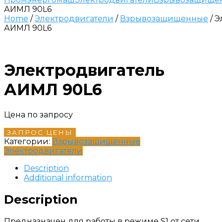
АИМЛ 90L6
Home
/
Электродвигатели
/
Взрывозащищенные
/ 
АИМЛ 90L6
Электродвигатель
АИМЛ 90L6
Цена по запросу
ЗАПРОС ЦЕНЫ
Категории:
Взрывозащищенные
Электродвигатели
Description
Additional information
Description
Предназначен для работы в режиме S1 от сети