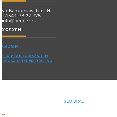
ул. Бархотская, 1 лит И
+7(343) 38-22-378
info@pem-ek.ru
УСЛУГИ
Сервис
Политика обработки
персональных данных
© 2021 ПРОМЭНЕРГОМАШ-ЕК. Все права защищены.
Создание и продвижение сайта
SEO URAL.