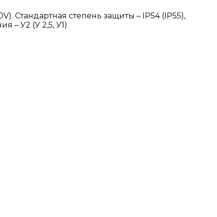
). Стандартная степень защиты – IP54 (IP55),
– У2 (У 2,5, У1)