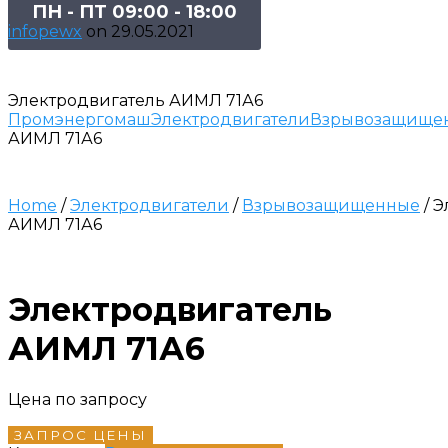
ПН - ПТ 09:00 - 18:00
infopewx
on
29.05.2021
Электродвигатель АИМЛ 71А6
Промэнергомаш
Электродвигатели
Взрывозащище
АИМЛ 71А6
Home
/
Электродвигатели
/
Взрывозащищенные
/ 
АИМЛ 71А6
Электродвигатель
АИМЛ 71А6
Цена по запросу
ЗАПРОС ЦЕНЫ