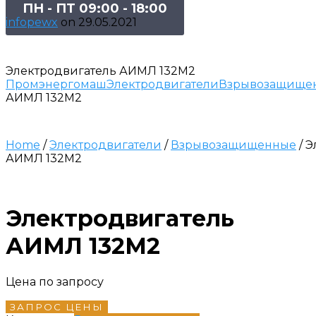
ПН - ПТ 09:00 - 18:00
infopewx
on
29.05.2021
Электродвигатель АИМЛ 132М2
Промэнергомаш
Электродвигатели
Взрывозащище
АИМЛ 132М2
Home
/
Электродвигатели
/
Взрывозащищенные
/ 
АИМЛ 132М2
Электродвигатель
АИМЛ 132М2
Цена по запросу
ЗАПРОС ЦЕНЫ