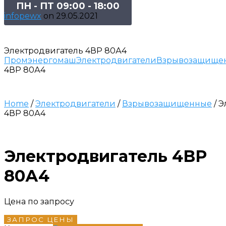
ПН - ПТ 09:00 - 18:00
infopewx
on
29.05.2021
Электродвигатель 4ВР 80А4
Промэнергомаш
Электродвигатели
Взрывозащище
4ВР 80А4
Home
/
Электродвигатели
/
Взрывозащищенные
/ 
4ВР 80А4
Электродвигатель 4ВР
80А4
Цена по запросу
ЗАПРОС ЦЕНЫ