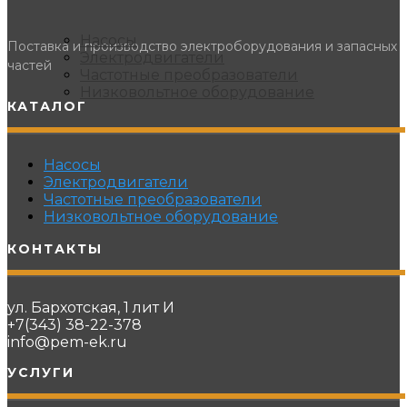
Насосы
Поставка и производство электроборудования и запасных
Электродвигатели
частей
Частотные преобразователи
Низковольтное оборудование
КАТАЛОГ
Насосы
Электродвигатели
Частотные преобразователи
Низковольтное оборудование
КОНТАКТЫ
ул. Бархотская, 1 лит И
+7(343) 38-22-378
info@pem-ek.ru
УСЛУГИ