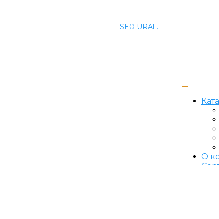
© 2021 ПРОМЭНЕРГОМАШ-ЕК. Все права защищены.
Создание и продвижение сайта
SEO URAL.
Кат
О к
Сер
Сер
Кон