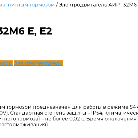
омагнитным тормозом
/ Электродвигатель АИР 132М6 
2М6 Е, Е2
мозом
Электродвигатели
ым тормозом предназначен для работы в режиме S4
0V). Стандартная степень защиты – IP54, климатиче
го тормоза) – не более 0,02 с. Время отключения т
растормаживания).