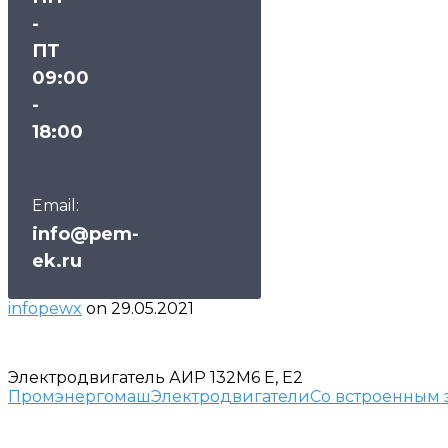
-
ПТ
09:00
-
18:00
Email:
info@pem-
ek.ru
infopewx
on
29.05.2021
Электродвигатель АИР 132М6 Е, Е2
Промэнергомаш
Электродвигатели
Со встроенным 