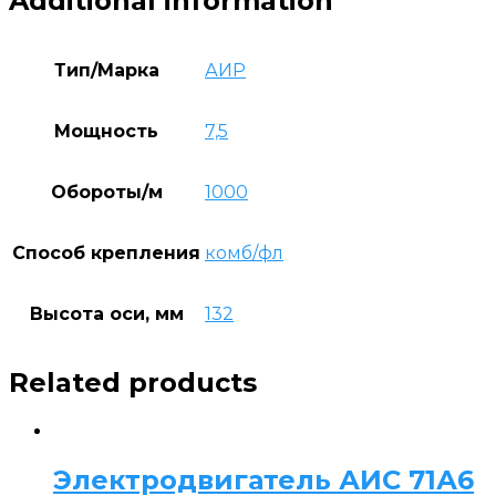
Additional information
Тип/Марка
АИР
Мощность
7,5
Обороты/м
1000
Способ крепления
комб/фл
Высота оси, мм
132
Related products
Электродвигатель АИС 71А6