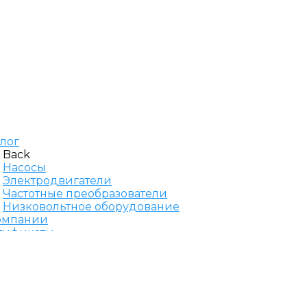
алог
Back
Насосы
Электродвигатели
Частотные преобразователи
Низковольтное оборудование
омпании
тификаты
вис
такты