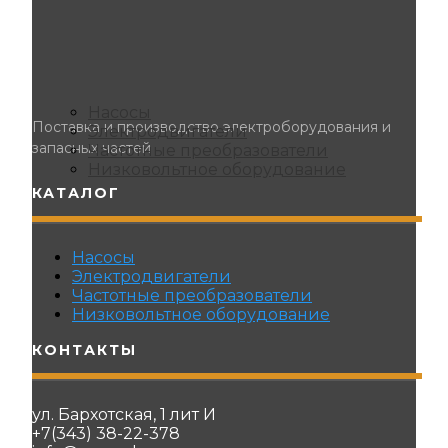
Насосы
Поставка и производство электроборудования и
Электродвигатели
запасных частей
Частотные преобразователи
Низковольтное оборудование
КАТАЛОГ
Насосы
Электродвигатели
Частотные преобразователи
Низковольтное оборудование
КОНТАКТЫ
ул. Бархотская, 1 лит И
+7(343) 38-22-378