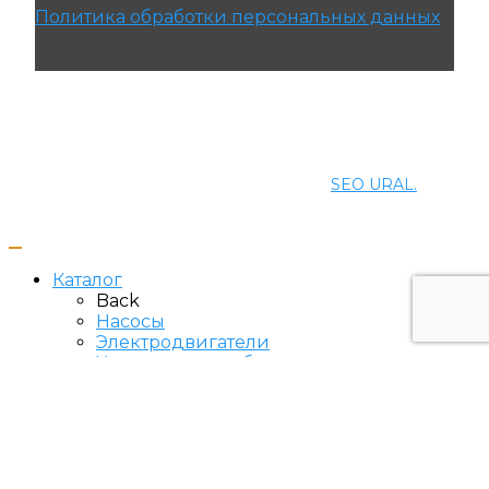
Политика обработки персональных данных
© 2021 ПРОМЭНЕРГОМАШ-ЕК. Все права
защищены.
Создание и продвижение сайта
SEO URAL.
Каталог
Back
Насосы
Электродвигатели
Частотные преобразователи
Низковольтное оборудование
О компании
Сертификаты
Сервис
Контакты