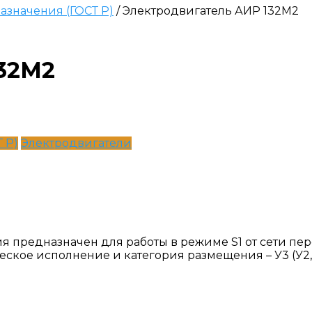
значения (ГОСТ Р)
/ Электродвигатель АИР 132М2
32М2
 Р)
Электродвигатели
редназначен для работы в режиме S1 от сети перем
ческое исполнение и категория размещения – У3 (У2,