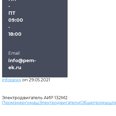
-
ПТ
09:00
-
18:00
Email:
info@pem-
ek.ru
infopewx
on
29.05.2021
Электродвигатель АИР 132М2
Промэнергомаш
Электродвигатели
Общепромышлен