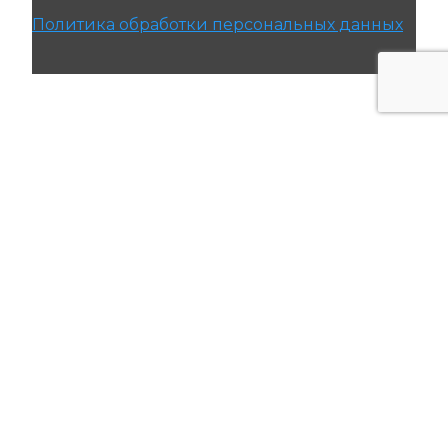
Политика обработки персональных данных
© 2021 ПРОМЭНЕРГОМАШ-ЕК. Все права
защищены.
Создание и продвижение сайта
SEO URAL.
Каталог
Back
Насосы
Электродвигатели
Частотные преобразователи
Низковольтное оборудование
О компании
Сертификаты
Сервис
Контакты