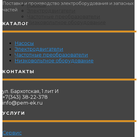
Поставка и производство электроборудования и запасных
Насосы
частей
Электродвигатели
Частотные преобразователи
Низковольтное оборудование
КАТАЛОГ
Насосы
Электродвигатели
Частотные преобразователи
Низковольтное оборудование
КОНТАКТЫ
ул. Бархотская, 1 лит И
+7(343) 38-22-378
info@pem-ek.ru
УСЛУГИ
Сервис