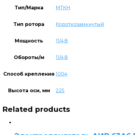
Тип/Марка
МТКН
Тип ротора
Короткозамкнутый
Мощность
11/4,8
Обороты/м
11/4,8
Способ крепления
1004
Высота оси, мм
225
Related products