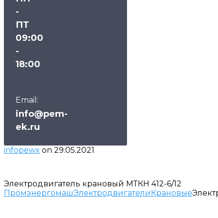
-
ПТ
09:00
-
18:00
Email:
info@pem-
ek.ru
infopewx
on
29.05.2021
Электродвигатель крановый МТКН 412-6/12
Промэнергомаш
Электродвигатели
Крановые
Элект