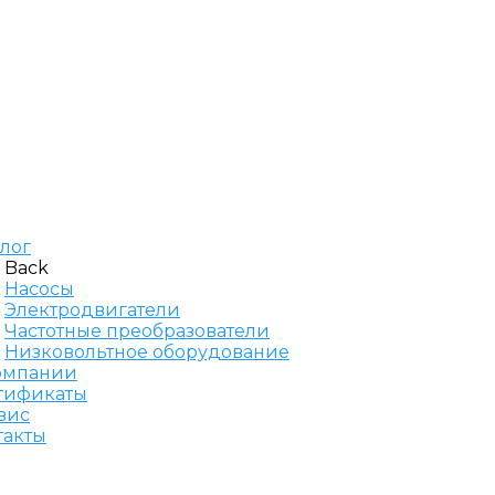
алог
Back
Насосы
Электродвигатели
Частотные преобразователи
Низковольтное оборудование
омпании
тификаты
вис
такты