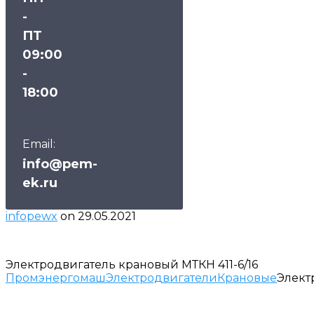
-
ПТ
09:00
-
18:00
Email:
info@pem-
ek.ru
infopewx
on
29.05.2021
Электродвигатель крановый МТКН 411-6/16
Промэнергомаш
Электродвигатели
Крановые
Элект