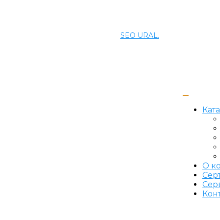
© 2021 ПРОМЭНЕРГОМАШ-ЕК. Все права защищены.
Создание и продвижение сайта
SEO URAL.
Кат
О к
Сер
Сер
Кон