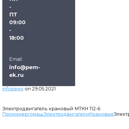
-
ПТ
09:00
-
18:00
Email:
info@pem-
ek.ru
infopewx
on
29.05.2021
Электродвигатель крановый МТКН 112-6
Промэнергомаш
Электродвигатели
Крановые
Элект