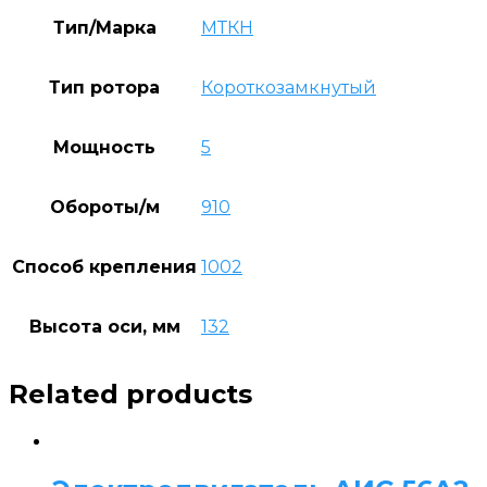
Тип/Марка
МТКН
Тип ротора
Короткозамкнутый
Мощность
5
Обороты/м
910
Способ крепления
1002
Высота оси, мм
132
Related products