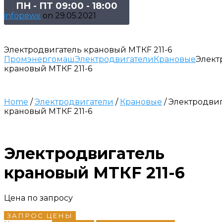
ПН - ПТ 09:00 - 18:00
infopewx
on
29.05.2021
Электродвигатель крановый MTКF 211-6
Промэнергомаш
Электродвигатели
Крановые
Элект
крановый MTКF 211-6
Home
/
Электродвигатели
/
Крановые
/ Электродви
крановый MTКF 211-6
Электродвигатель
крановый MTКF 211-6
Цена по запросу
ЗАПРОС ЦЕНЫ