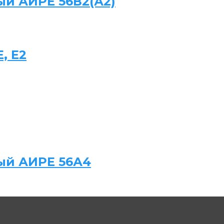
ый АИРЕ 56В2(А2)
, Е2
ый АИРЕ 56А4