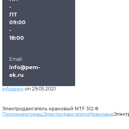
-
ПТ
09:00
-
18:00
Email:
info@pem-
ek.ru
infopewx
on
29.05.2021
Электродвигатель крановый MTF 312-8
Промэнергомаш
Электродвигатели
Крановые
Элект