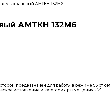
гатель крановый АМТКН 132М6
овый АМТКН 132М6
тором предназначен для работы в режиме S3 от сет
ическое исполнение и категория размещения – У1.