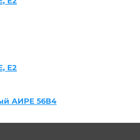
, Е2
, Е2
ый АИРЕ 56В4