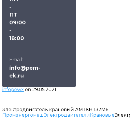
-
ПТ
09:00
-
18:00
Email:
info@pem-
ek.ru
infopewx
on
29.05.2021
Электродвигатель крановый АМТКН 132М6
Промэнергомаш
Электродвигатели
Крановые
Элект