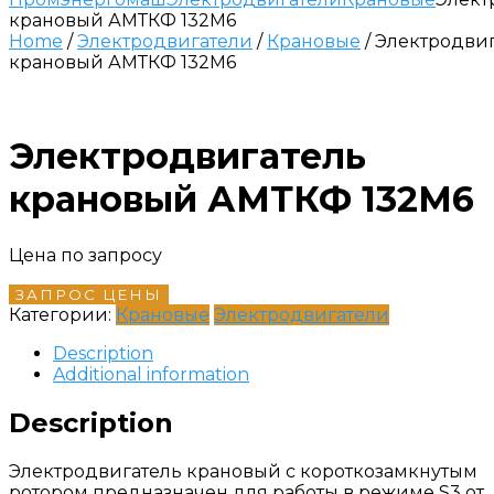
крановый АМТКФ 132М6
Home
/
Электродвигатели
/
Крановые
/ Электродви
крановый АМТКФ 132М6
Электродвигатель
крановый АМТКФ 132М6
Цена по запросу
ЗАПРОС ЦЕНЫ
Категории:
Крановые
Электродвигатели
Description
Additional information
Description
Электродвигатель крановый с короткозамкнутым
ротором предназначен для работы в режиме S3 от