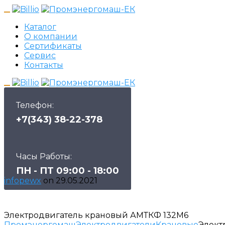
Каталог
О компании
Сертификаты
Сервис
Контакты
Телефон:
+7(343) 38-22-378
Часы Работы:
ПН - ПТ 09:00 - 18:00
infopewx
on
29.05.2021
Электродвигатель крановый АМТКФ 132М6
Промэнергомаш
Электродвигатели
Крановые
Элект