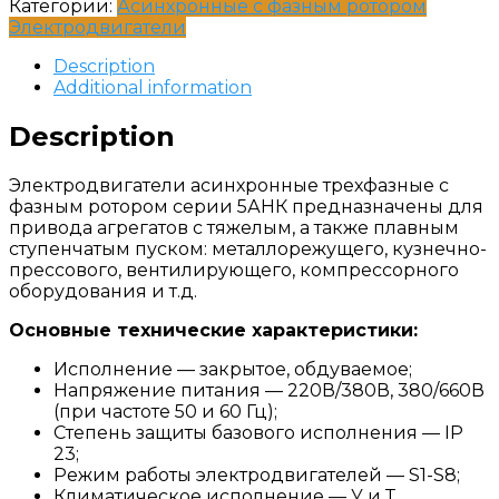
Категории:
Асинхронные с фазным ротором
Электродвигатели
Description
Additional information
Description
Электродвигатели асинхронные трехфазные с
фазным ротором серии 5АНК предназначены для
привода агрегатов с тяжелым, а также плавным
ступенчатым пуском: металлорежущего, кузнечно-
прессового, вентилирующего, компрессорного
оборудования и т.д.
Основные технические характеристики:
Исполнение — закрытое, обдуваемое;
Напряжение питания — 220В/380В, 380/660В
(при частоте 50 и 60 Гц);
Степень защиты базового исполнения — IP
23;
Режим работы электродвигателей — S1-S8;
Климатическое исполнение — У и Т.