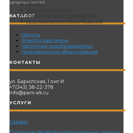
запасных частей
Насосы
Электродвигатели
Частотные преобразователи
КАТАЛОГ
Низковольтное оборудование
Насосы
Электродвигатели
Частотные преобразователи
Низковольтное оборудование
КОНТАКТЫ
ул. Бархотская, 1 лит И
+7(343) 38-22-378
info@pem-ek.ru
УСЛУГИ
Сервис
Политика обработки персональных данных