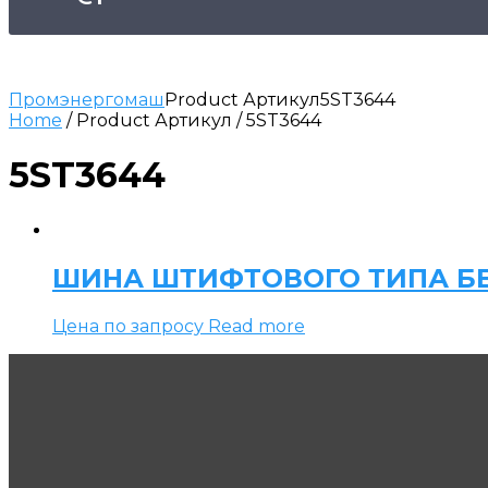
Промэнергомаш
Product Артикул
5ST3644
Home
/ Product Артикул / 5ST3644
5ST3644
ШИНА ШТИФТОВОГО ТИПА БЕ
Цена по запросу
Read more